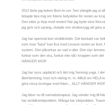
2012 läste jag boken Born to run. Sen slängde jag ut a
började lära mig om fotens betydelse för resten av krop
Den sitter ju ihop med resten! När jag bytte skor försva
jag gick och sprang, slutade min skoliosrygg att gör
Jag har opererat bort sköldkörteln. Det beslutet var he
som man ”bara” kan fixa med Levaxin resten av livet. Nu
system. Den påverkas av vad vi äter. Den styr ämneso
funkar som den ska, funkar inte nåt i kroppen som det s
HÄNGER IHOP.
Jag har nyss upptäckt och lärt mig Sensing yoga. I den
återhämtning, kost och näring m. m. Alltså om HELA kro
göra vissa övningar med foten… ALLT HÄNGER IHOP
Jag läser nu till samtalsterapeut. Jag vänder mig till
har sköldkörtelproblem. Många har viktproblem. Trauman