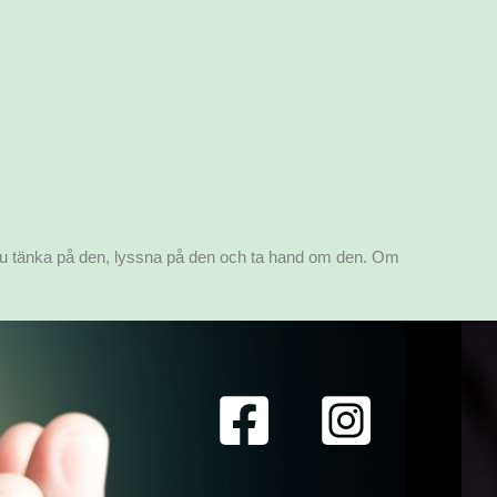
r du tänka på den, lyssna på den och ta hand om den. Om