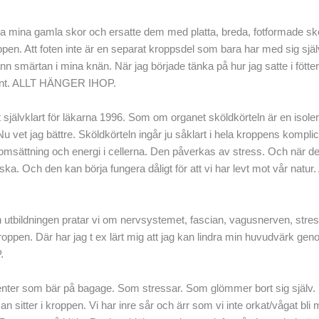
lla mina gamla skor och ersatte dem med platta, breda, fotformade sk
pen. Att foten inte är en separat kroppsdel som bara har med sig själv
nn smärtan i mina knän. När jag började tänka på hur jag satte i fötte
a ont. ALLT HÄNGER IHOP.
lt självklart för läkarna 1996. Som om organet sköldkörteln är en isole
 vet jag bättre. Sköldkörteln ingår ju såklart i hela kroppens kompli
msättning och energi i cellerna. Den påverkas av stress. Och när de
ka. Och den kan börja fungera dåligt för att vi har levt mot vår natur
 utbildningen pratar vi om nervsystemet, fascian, vagusnerven, stres
ppen. Där har jag t ex lärt mig att jag kan lindra min huvudvärk gen
.
 klienter som bär på bagage. Som stressar. Som glömmer bort sig själv
 sitter i kroppen. Vi har inre sår och ärr som vi inte orkat/vågat bli