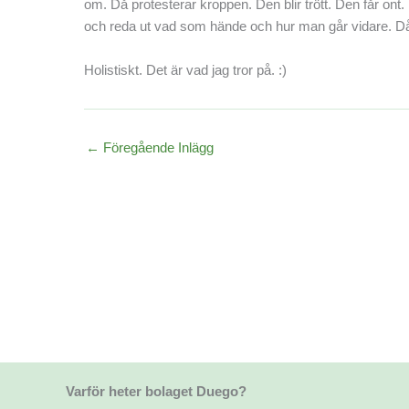
om. Då protesterar kroppen. Den blir trött. Den får ont
och reda ut vad som hände och hur man går vidare. 
Holistiskt. Det är vad jag tror på. :)
←
Föregående Inlägg
Varför heter bolaget Duego?