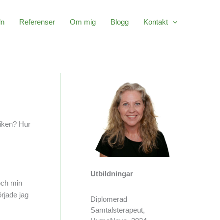
ln
Referenser
Om mig
Blogg
Kontakt
tiken? Hur
Utbildningar
och min
rjade jag
Diplomerad
Samtalsterapeut,