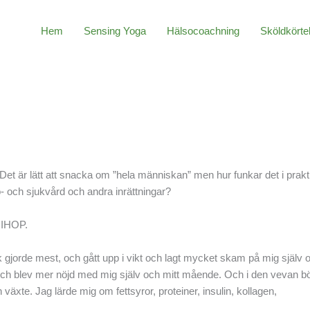
Hem
Sensing Yoga
Hälsocoachning
Sköldkörte
? Det är lätt att snacka om ”hela människan” men hur funkar det i prak
- och sjukvård och andra inrättningar?
 IHOP.
k gjorde mest, och gått upp i vikt och lagt mycket skam på mig själv 
t och blev mer nöjd med mig själv och mitt mående. Och i den vevan bö
äxte. Jag lärde mig om fettsyror, proteiner, insulin, kollagen,