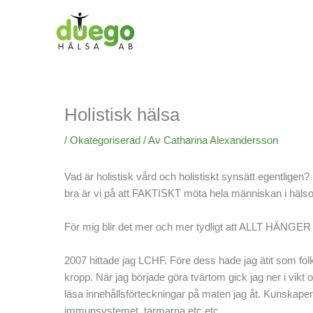
Hoppa
till
innehåll
Holistisk hälsa
/
Okategoriserad
/ Av
Catharina Alexandersson
Vad är holistisk vård och holistiskt synsätt egentligen
bra är vi på att FAKTISKT möta hela människan i hälso
För mig blir det mer och mer tydligt att ALLT HÄNGER
2007 hittade jag LCHF. Före dess hade jag ätit som fol
kropp. När jag började göra tvärtom gick jag ner i vik
läsa innehållsförteckningar på maten jag åt. Kunskapen v
immunsystemet, tarmarna etc etc.