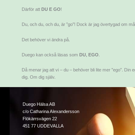
Därför att
DU E GO
!
Du, och du, och du, är ”go”! Dock är jag övertygad om mång
Det behöver vi ändra på.
Duego kan också läsas som
DU, EGO
.
Då menar jag att vi – du – behöver bli lite mer ”ego”. Di
dig. Om dig själv.
Duego Hälsa AB
c/o Catharina Alexandersson
Flökärrsvägen 22
451 77 UDDEVALLA