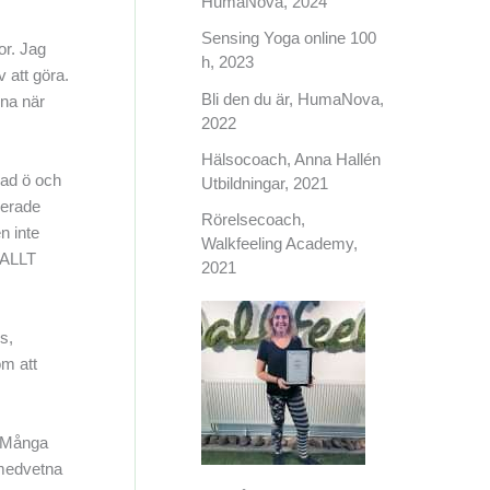
HumaNova, 2024
Sensing Yoga online 100
or. Jag
h, 2023
 att göra.
Bli den du är, HumaNova,
rna när
2022
Hälsocoach, Anna Hallén
rad ö och
Utbildningar, 2021
cerade
Rörelsecoach,
n inte
Walkfeeling Academy,
. ALLT
2021
s,
om att
. Många
 medvetna